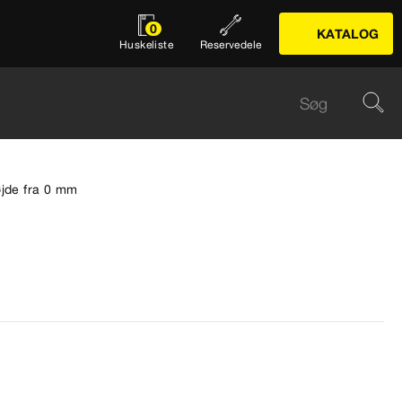
0
KATALOG
Huskeliste
Reservedele
øjde fra 0 mm