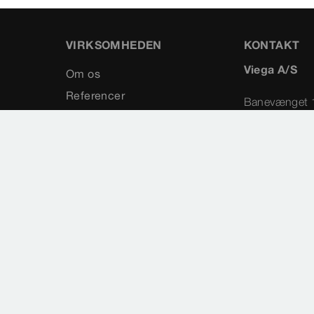
VIRKSOMHEDEN
KONTAKT
Viega A/S
Om os
Referencer
Banevænget 
Karriere
3460
Presse
Birkerød
Messer
+45 45 94
Kontakt
info@vieg
Sitemap
Vælg land
Cookie settings