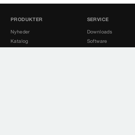
PRODUKTER
SERVICE
Nyheder
Downloads
Katalog
Software
Reservedele
Nyhedsmail
Impressum
Juridiske vilkår
Databeskyttelse