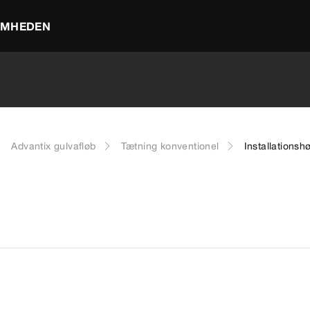
OMHEDEN
Advantix gulvafløb
Tætning konventionel
Installationsh