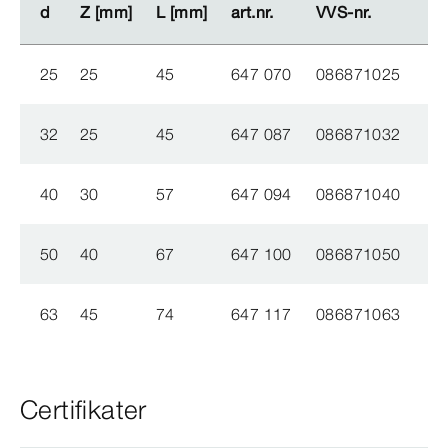
d
d
Z [mm]
Z [mm]
L [mm]
L [mm]
art.nr.
art.nr.
VVS-​nr.
VVS-​nr.
25
25
45
647 070
086871025
32
25
45
647 087
086871032
40
30
57
647 094
086871040
50
40
67
647 100
086871050
63
45
74
647 117
086871063
Certifikater