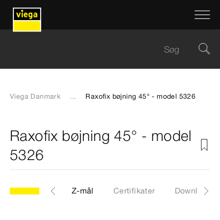
Viega Danmark
...
Raxofix bøjning 45° - model 5326
Raxofix bøjning 45° - model
5326
CAD-filer
Z-mål
Certifikater
Downloads