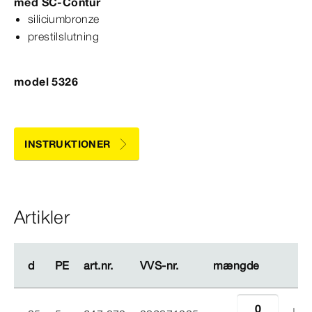
med
SC‑Contur
siliciumbronze
prestilslutning
model 5326
INSTRUKTIONER
Artikler
d
d
PE
PE
art.nr.
art.nr.
VVS-​nr.
VVS-​nr.
mængde
mængde