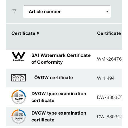
Certificate
Certificate
Certificate
Certificate
SAI Watermark Certificate
WMK26476
of Conformity
ÖVGW certificate
W 1.494
DVGW type examination
DW-8803CT0
certificate
DVGW type examination
DW-8803CT0
certificate