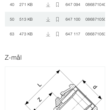
40
271 KB
647 094
086871040
50
513 KB
647 100
086871050
63
473 KB
647 117
086871063
Z-mål