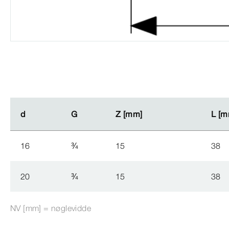
d
d
G
G
Z [mm]
Z [mm]
L [m
L [m
16
¾
15
38
20
¾
15
38
NV [mm] = nøglevidde