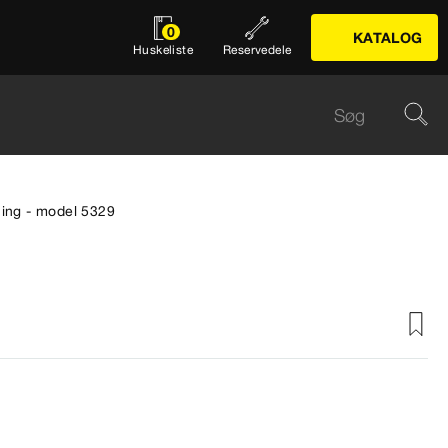
0
KATALOG
Huskeliste
Reservedele
uning - model 5329