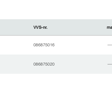
VVS-​nr.
VVS-​nr.
m
m
086875016
086875020