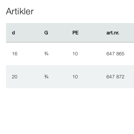
Artikler
d
d
G
G
PE
PE
art.nr.
art.nr.
16
¾
10
647 865
20
¾
10
647 872