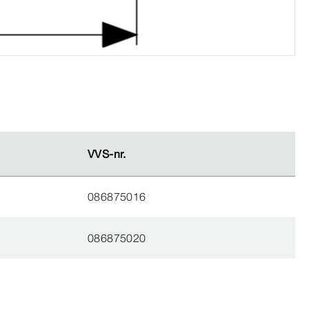
VVS-​nr.
VVS-​nr.
086875016
086875020