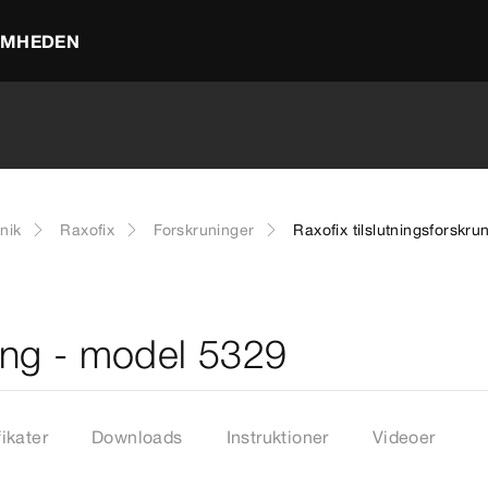
OMHEDEN
nik
Raxofix
Forskruninger
Raxofix tilslutningsforskr
ning - model 5329
fikater
Downloads
Instruktioner
Videoer