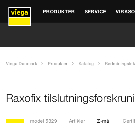
PRODUKTER
SERVICE
VIRKS
Viega Danmark
Produkter
Katalog
Rørledningstek
Raxofix tilslutningsforskru
model 5329
Artikler
Z-mål
Certi