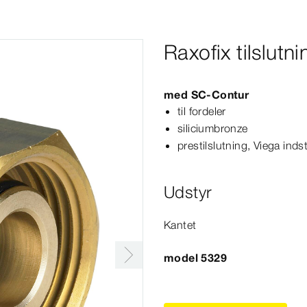
Raxofix tilslutn
med
SC‑Contur
til fordeler
siliciumbronze
prestilslutning, Viega indst
Udstyr
Kantet
model 5329