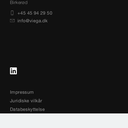
Birkerød
+45 45 94 29 50
info@viega.dk
Impressum
Juridiske vilkår
Databeskyttelse
Sitemap
Vælg land