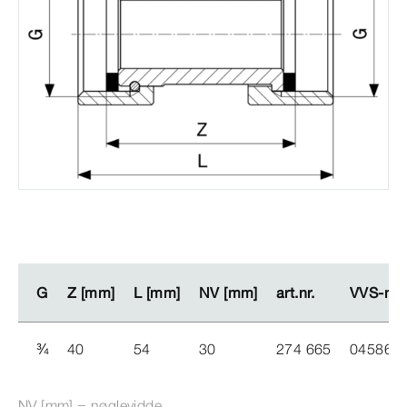
G
G
Z [mm]
Z [mm]
L [mm]
L [mm]
NV [mm]
NV [mm]
art.nr.
art.nr.
VVS-​nr.
VVS-​nr.
¾
40
54
30
274 665
045866
NV [mm] = nøglevidde