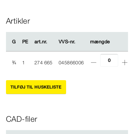
Artikler
G
G
PE
PE
art.nr.
art.nr.
VVS-​nr.
VVS-​nr.
mængde
mængde
¾
1
274 665
045866006
TILFØJ TIL HUSKELISTE
CAD-filer