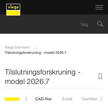
Viega Danmark
...
Tilslutningsforskruning - model 2026.7
Tilslutningsforskruning -
model 2026.7
.7
Artikler
CAD-filer
Z-mål
Certifikater