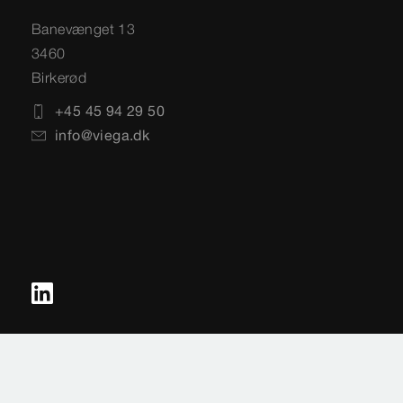
Banevænget 13
3460
Birkerød
+45 45 94 29 50
info@viega.dk
Impressum
Juridiske vilkår