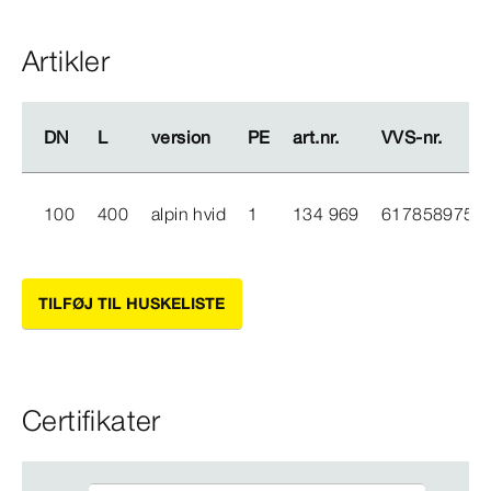
Artikler
DN
DN
L
L
version
version
PE
PE
art.nr.
art.nr.
VVS-​nr.
VVS-​nr.
100
400
alpin hvid
1
134 969
617858975
TILFØJ TIL HUSKELISTE
Certifikater