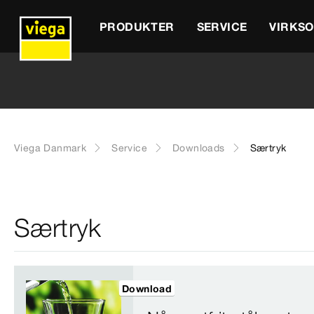
PRODUKTER
SERVICE
VIRKS
Viega Danmark
Service
Downloads
Særtryk
Særtryk
Download