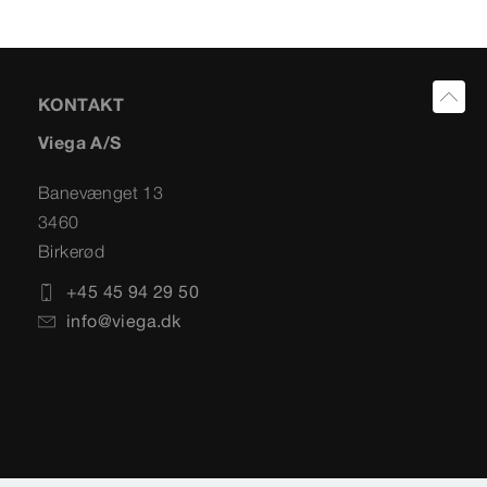
KONTAKT
Viega A/S
Banevænget 13
3460
Birkerød
+45 45 94 29 50
info@viega.dk