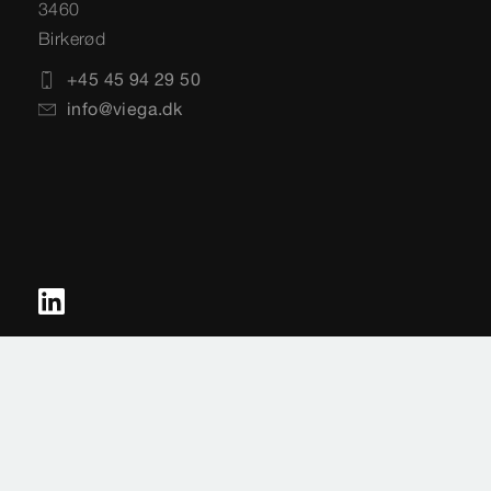
3460
Birkerød
+45 45 94 29 50
info@viega.dk
Impressum
Juridiske vilkår
Databeskyttelse
Sitemap