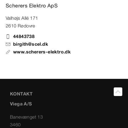
Scherers Elektro ApS
Valhøjs Allé 171
2610 Rødovre
44843738
birgith@scel.dk
www.scherers-elektro.dk
KONTAKT
Viega A/S
Banevænget 13
3460