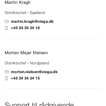
Martin Kragh
Distriktschef – Sjælland
martin.kragh@viega.dk
+45 54 34 34 16
Morten Mejer Nielsen
Distriktschef – Nordjylland
morten.nielsen@viega.dk
+45 54 34 34 15
Support til rådgivende