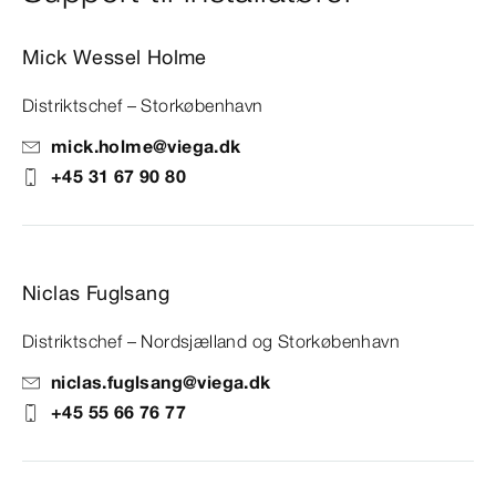
Mick Wessel Holme
Distriktschef – Storkøbenhavn
mick.holme@viega.dk
+45 31 67 90 80
Niclas Fuglsang
Distriktschef – Nordsjælland og Storkøbenhavn
niclas.fuglsang@viega.dk
+45 55 66 76 77