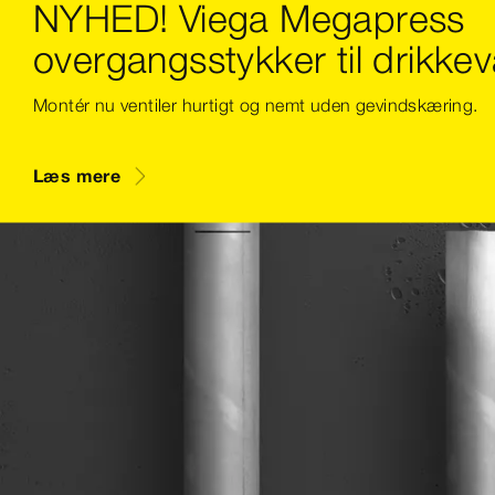
NYHED! Viega Megapress
overgangsstykker til drikke
Montér nu ventiler hurtigt og nemt uden gevindskæring.
Læs mere