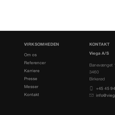
VIRKSOMHEDEN
KONTAKT
Viega A/S
Om os
Referencer
Banevænget 
Karriere
3460
Presse
Birkerød
Messer
+45 45 94
Kontakt
info@vieg