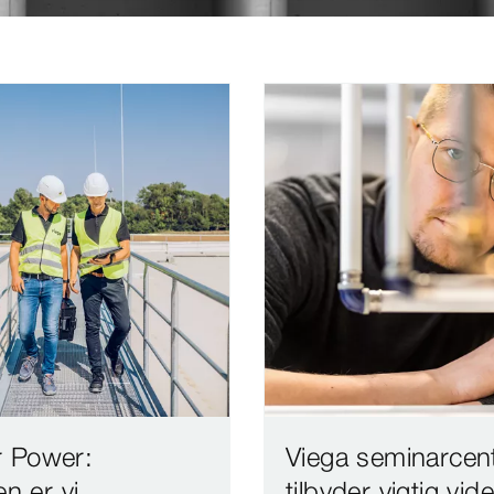
r Power:
Viega seminarcen
 er vi
tilbyder vigtig vid