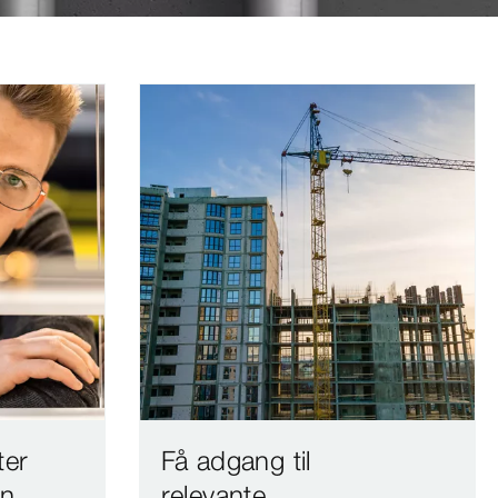
ter
Få adgang til
en
relevante