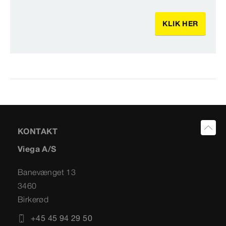
KLIK HER
KONTAKT
Viega A/S
Banevænget 13
3460
Birkerød
+45 45 94 29 50