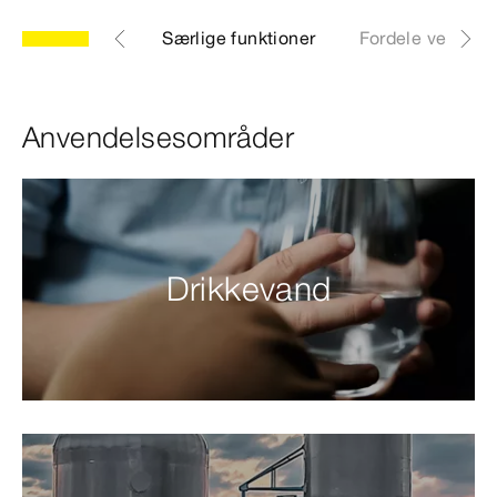
delsesområder
Særlige funktioner
Fordele ved pre
Anvendelsesområder
Drikkevand