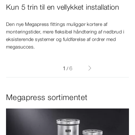
Trin 1
Trin 2
Trin 3
Trin 4
Trin 5
Kun 5 trin til en vellykket installation
Bestem udsnitstørrelse
Skær og forbered røret
Markér forskydningsområdet
Montering af Megapress
Montér og presforbind ventilen
overgangsstykker
Den nye Megapress fittings muliggør kortere af
Mål på røret markeres
Skær røret vinkelret, afgrad indvendigt og udvendigt
Markér minimal og maksimal indstikdybde
Skru, juster og pres – færdig!
monteringstider, mere fleksibel håndtering af nedbrud i
samt fjern snavs- og rustpartikler
eksisterende systemer og fuldførelse af ordrer med
Forskyd maksimalt på røret
megasucces.
1
6
/
Megapress sortimentet