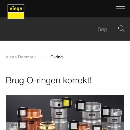
Viega Danmark
...
O-ring
Brug O-ringen korrekt!