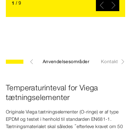
1
/
9
peraturinteval
Anvendelsesområder
Kontakt os
Temperaturinteval for Viega
tætningselementer
Originale Viega tætningselementer (O-ringe) er af type
EPDM og testet i henhold til standarden EN681-1.
Tætningsmaterialet skal således ”efterleve kravet om 50