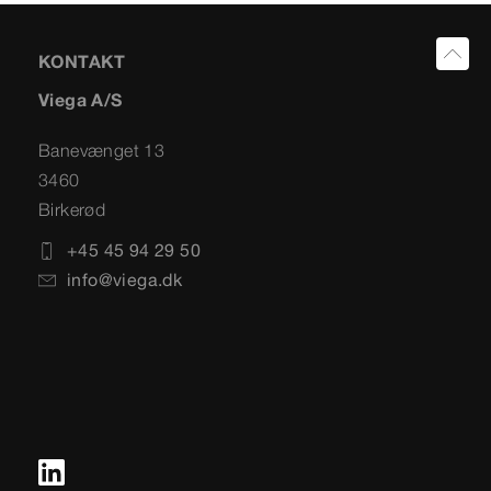
KONTAKT
Viega A/S
Banevænget 13
3460
Birkerød
+45 45 94 29 50
info@viega.dk