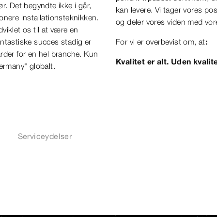
 gør. Det begyndte ikke i går,
kan levere. Vi tager vores po
onere installationsteknikken.
og deler vores viden med vor
iklet os til at være en
ntastiske succes stadig er
For vi er overbevist om, at
:
rder for en hel branche. Kun
Kvalitet er alt. Uden kvalite
ermany" globalt.
Serviceydelser