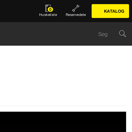
0
KATALOG
Huskeliste
Reservedele