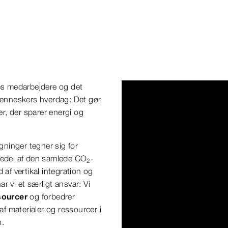
es medarbejdere og det
 menneskers hverdag: Det gør
er, der sparer energi og
gninger tegner sig for
mtedel af den samlede CO
-
2
f vertikal integration og
 vi et særligt ansvar: Vi
sourcer
og forbedrer
af materialer og ressourcer i
n.