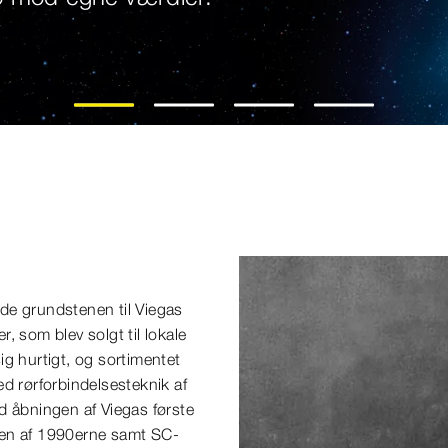
1
2
3
4
de grundstenen til Viegas
, som blev solgt til lokale
g hurtigt, og sortimentet
d rørforbindelsesteknik af
d åbningen af Viegas første
idten af 1990erne samt SC-