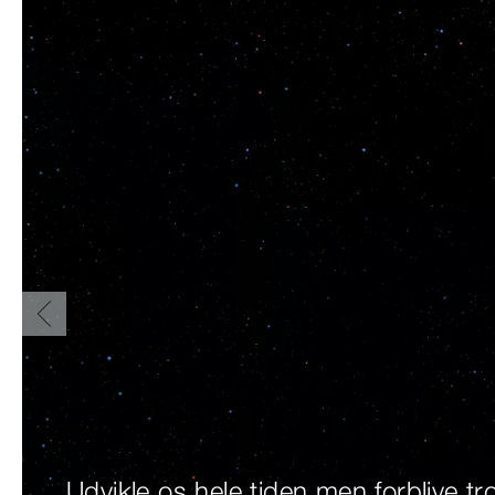
Udvikle os hele tiden men forblive t