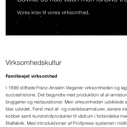
Vores krav til vores virksomhed.
Virksomhedskultur
Familieejet virksomhed
I 1899 stiftede Franz-Anselm Viegener virksomheden og lag
succeshistorie. Det begyndte med produktion af øl-armaturer
bryggerier og restaurationer. Men virksomheden udviklede si
blev udvidet. Først med af- og overløbsarmaturer, senere me
kobber samt kunststofprodukter til vådrum i forbindelse me
filialfabrik. Med introduktionen af Profipress-systemet i m