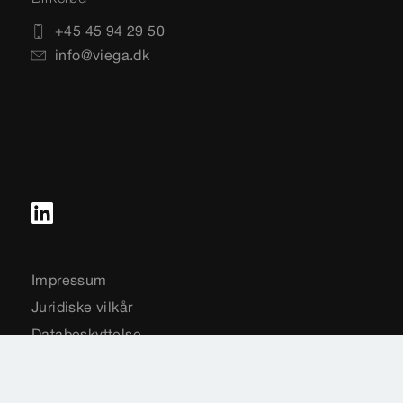
+45 45 94 29 50
info@viega.dk
Impressum
Juridiske vilkår
Databeskyttelse
Sitemap
Vælg land