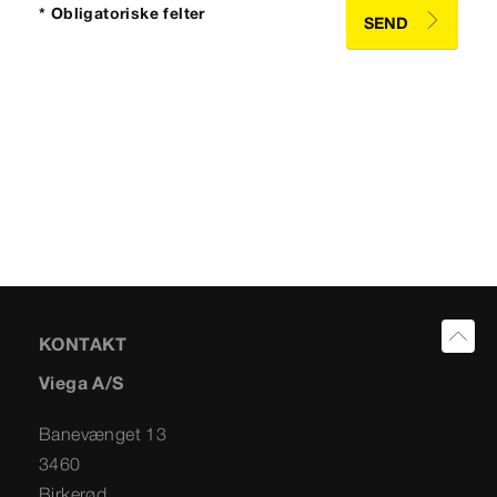
* Obligatoriske felter
SEND
KONTAKT
Viega A/S
Banevænget 13
3460
Birkerød