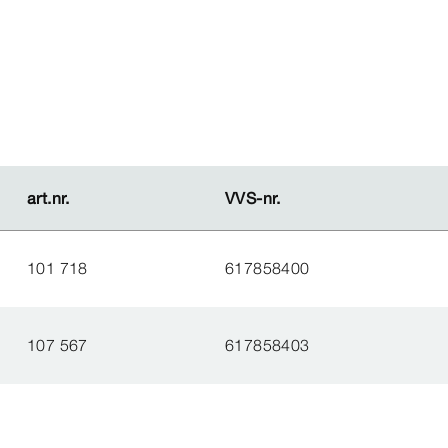
art.nr.
art.nr.
VVS-​nr.
VVS-​nr.
101 718
617858400
107 567
617858403