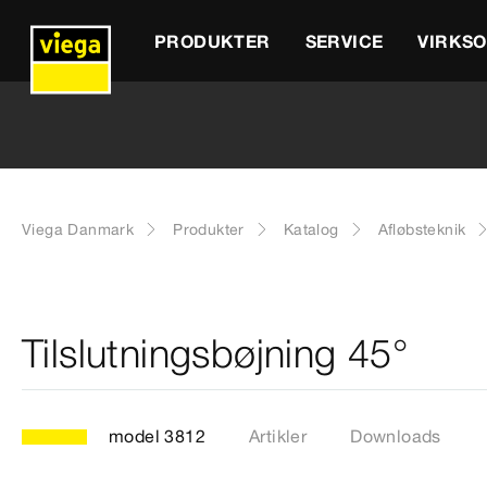
PRODUKTER
SERVICE
VIRKS
Viega Danmark
Produkter
Katalog
Afløbsteknik
Tilslutningsbøjning 45°
model 3812
Artikler
Downloads