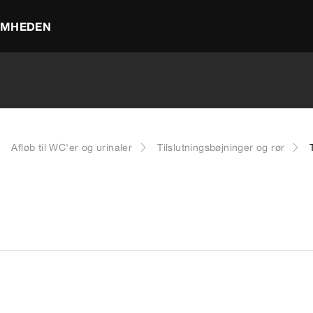
OMHEDEN
Afløb til WC'er og urinaler
Tilslutningsbøjninger og rør