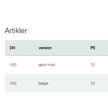
Artikler
DN
DN
version
version
PE
PE
100
alpin hvid
12
100
beige
12