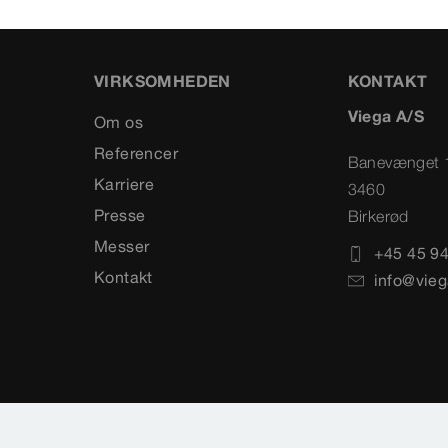
VIRKSOMHEDEN
KONTAKT
Viega A/S
Om os
Referencer
Banevænget 
Karriere
3460
Presse
Birkerød
Messer
+45 45 94
Kontakt
info@vieg
Sitemap
Vælg land
Cookie settings