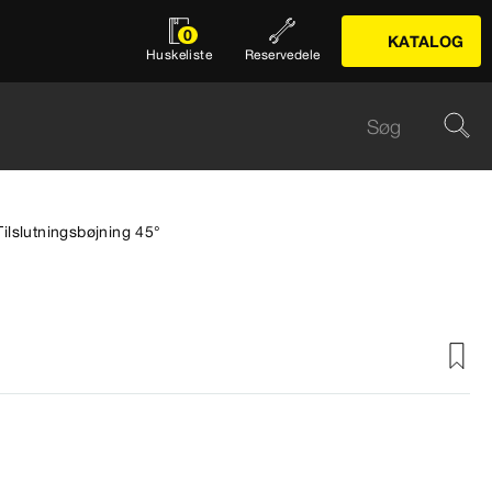
0
KATALOG
Huskeliste
Reservedele
Tilslutningsbøjning 45°