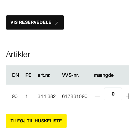
VIS RESERVEDELE
Artikler
DN
DN
PE
PE
art.nr.
art.nr.
VVS-​nr.
VVS-​nr.
mængde
mængde
90
1
344 382
617831090
TILFØJ TIL HUSKELISTE