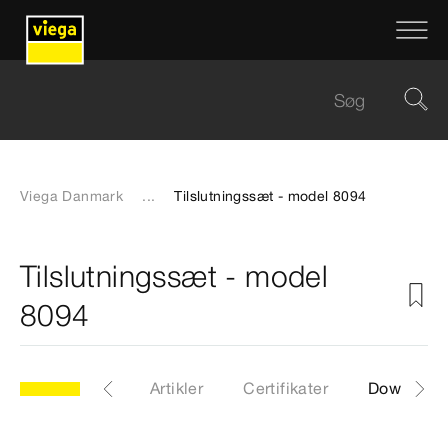
Viega Danmark
...
Tilslutningssæt - model 8094
Tilslutningssæt - model
8094
model 8094
Artikler
Certifikater
Download