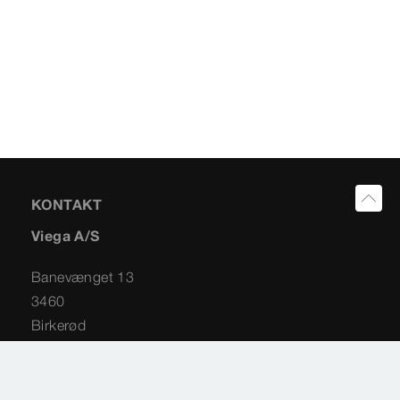
KONTAKT
Viega A/S
Banevænget 13
3460
Birkerød
+45 45 94 29 50
info@viega.dk