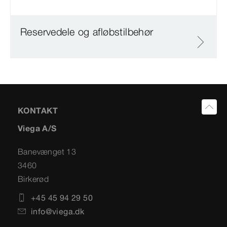
Reservedele og afløbstilbehør
KONTAKT
Viega A/S
Banevænget 13
3460
Birkerød
+45 45 94 29 50
info@viega.dk