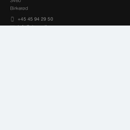
3460
Birkerød
+45 45 94 29 50
info@viega.dk
Impressum
Juridiske vilkår
Databeskyttelse
Sitemap