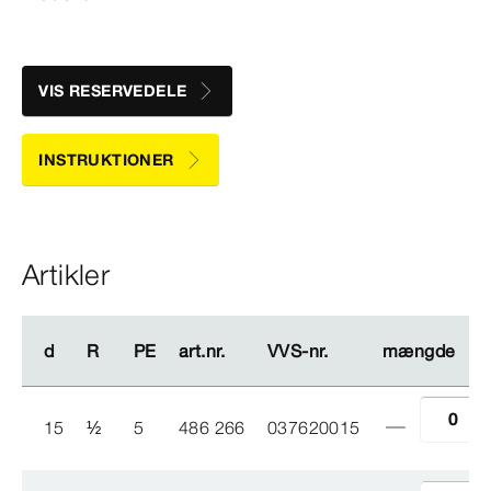
VIS RESERVEDELE
INSTRUKTIONER
Artikler
d
d
R
R
PE
PE
art.nr.
art.nr.
VVS-​nr.
VVS-​nr.
mængde
mængde
15
½
5
486 266
037620015