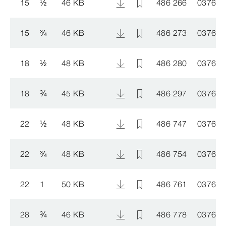
15
½
46 KB
486 266
037620
15
¾
46 KB
486 273
037620
18
½
48 KB
486 280
037620
18
¾
45 KB
486 297
037620
22
½
48 KB
486 747
037620
22
¾
48 KB
486 754
037620
22
1
50 KB
486 761
037620
28
¾
46 KB
486 778
037620