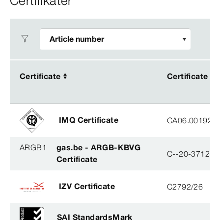
Certifikater
Certificate
Certificate
Certificate
Certificate
IMQ Certificate
CA06.00192
ARGB1
gas.be - ARGB-KBVG
C--20-3712-B
Certificate
IZV Certificate
C2792/26
SAI StandardsMark