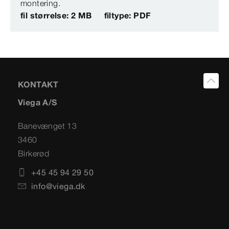
montering.
fil størrelse: 2 MB
filtype: PDF
KONTAKT
Viega A/S
Banevænget 13
3460
Birkerød
+45 45 94 29 50
info@viega.dk