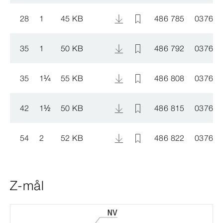
28
1
45 KB
486 785
037620
35
1
50 KB
486 792
037620
35
1
¼
55 KB
486 808
037620
42
1
½
50 KB
486 815
037620
54
2
52 KB
486 822
037620
Z-mål