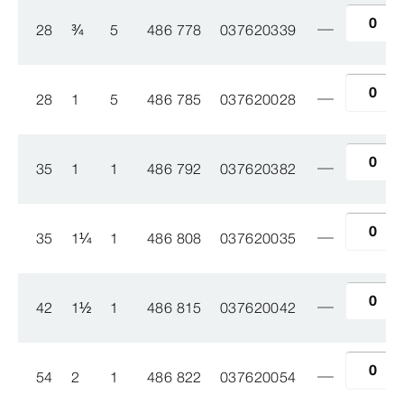
28
¾
5
486 778
037620339
28
1
5
486 785
037620028
35
1
1
486 792
037620382
35
1
¼
1
486 808
037620035
42
1
½
1
486 815
037620042
54
2
1
486 822
037620054