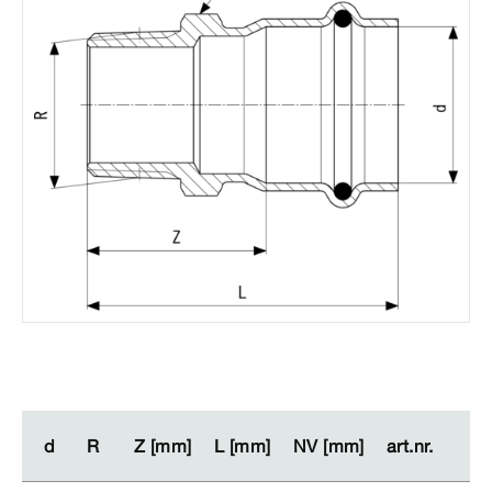
d
d
R
R
Z [mm]
Z [mm]
L [mm]
L [mm]
NV [mm]
NV [mm]
art.nr.
art.nr.
VV
VV