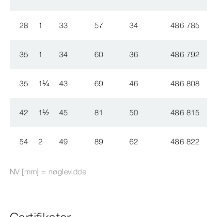
28
1
33
57
34
486 785
0
35
1
34
60
36
486 792
0
35
1
¼
43
69
46
486 808
0
42
1
½
45
81
50
486 815
0
54
2
49
89
62
486 822
0
NV [mm] = nøglevidde