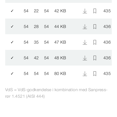
✓
54
22
54
42 KB
435 8
✓
54
28
54
44 KB
436 0
✓
54
35
54
47 KB
436 0
✓
54
42
54
48 KB
436 0
✓
54
54
54
80 KB
435 9
VdS = VdS-​godkendelse i kombination med Sanpress-​
rør 1.4521 (AISI 444)