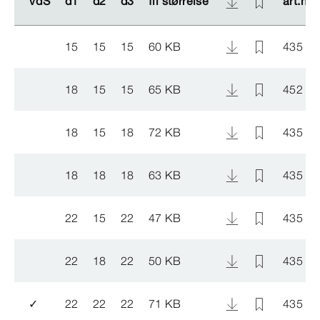
VdS
VdS
d1
d1
d2
d2
d3
d3
fil størrelse
fil størrelse
art.nr.
art.nr.
15
15
15
60 KB
435 8
18
15
15
65 KB
452 4
18
15
18
72 KB
435 9
18
18
18
63 KB
435 8
22
15
22
47 KB
435 9
22
18
22
50 KB
435 9
✓
22
22
22
71 KB
435 8