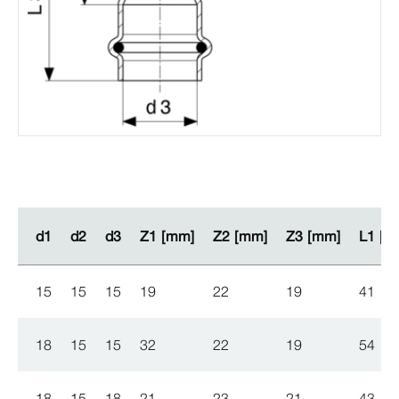
d1
d1
d2
d2
d3
d3
Z1 [mm]
Z1 [mm]
Z2 [mm]
Z2 [mm]
Z3 [mm]
Z3 [mm]
L1 [m
L1 [m
15
15
15
19
22
19
41
18
15
15
32
22
19
54
18
15
18
21
23
21
43