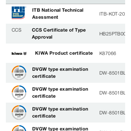
ITB National Technical
ITB-KOT-2020
Asessment
CCS
CCS Certificate of Type
HB25PTB001
Approval
KIWA Product certificate
K87066
DVGW type examination
DW-8501BL0
certificate
DVGW type examination
DW-8501BL0
certificate
DVGW type examination
DW-8501BL0
certificate
DVGW type examination