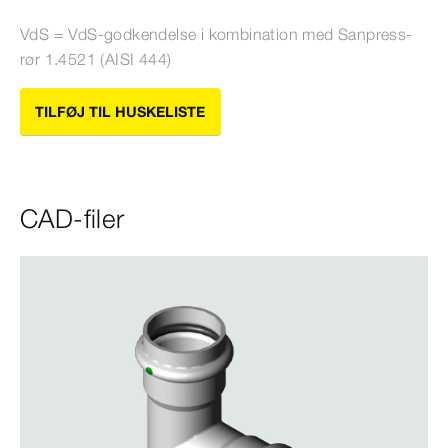
VdS = VdS-​godkendelse i kombination med Sanpress-​
rør 1.4521 (AISI 444)
TILFØJ TIL HUSKELISTE
CAD-filer