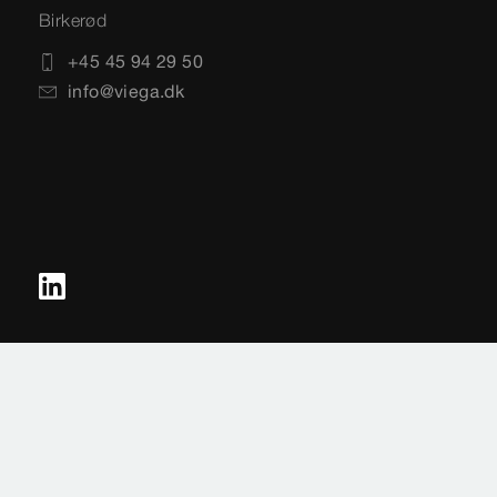
Birkerød
+45 45 94 29 50
info@viega.dk
Impressum
Juridiske vilkår
Databeskyttelse
Sitemap