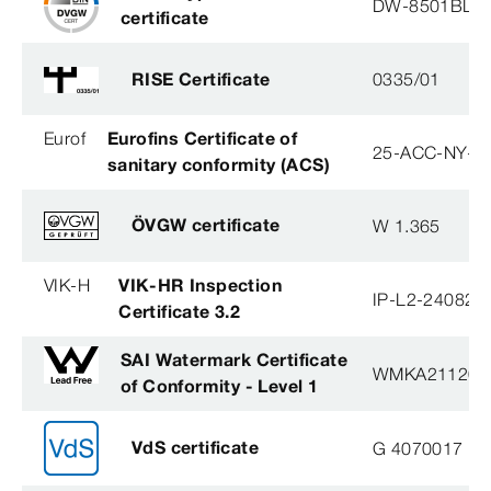
DW-8501BL0
certificate
RISE Certificate
0335/01
Eurof
Eurofins Certificate of
25-ACC-NY-3
sanitary conformity (ACS)
ÖVGW certificate
W 1.365
VIK-H
VIK-HR Inspection
IP-L2-240823
Certificate 3.2
SAI Watermark Certificate
WMKA21120
of Conformity - Level 1
VdS certificate
G 4070017