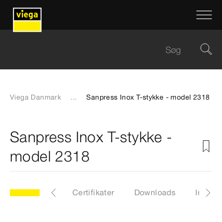
Viega Danmark
...
Sanpress Inox T-stykke - model 2318
Sanpress Inox T-stykke -
model 2318
ler
Z-mål
Certifikater
Downloads
Instruk