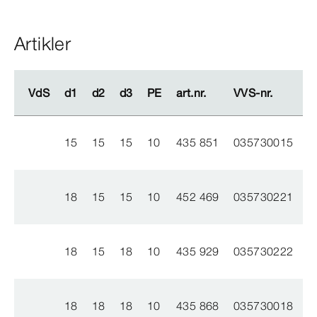
Artikler
VdS
VdS
d1
d1
d2
d2
d3
d3
PE
PE
art.nr.
art.nr.
VVS-​nr.
VVS-​nr.
m
m
15
15
15
10
435 851
035730015
18
15
15
10
452 469
035730221
18
15
18
10
435 929
035730222
18
18
18
10
435 868
035730018