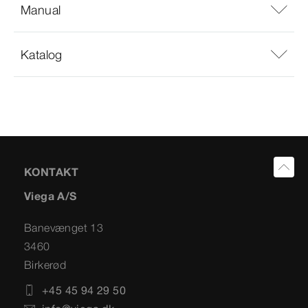
Manual
Katalog
KONTAKT
Viega A/S
Banevænget 13
3460
Birkerød
+45 45 94 29 50