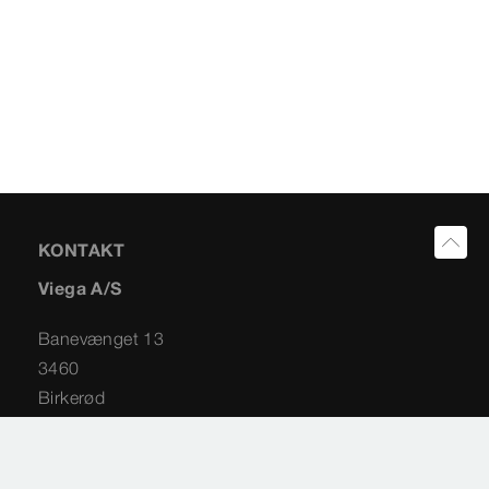
KONTAKT
Viega A/S
Banevænget 13
3460
Birkerød
+45 45 94 29 50
info@viega.dk