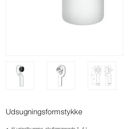
Udsugningsformstykke
til urinalkumme, skyllemængde
1–4
l