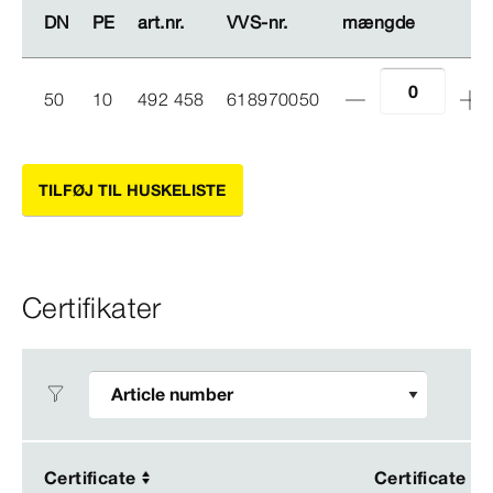
DN
DN
PE
PE
art.nr.
art.nr.
VVS-​nr.
VVS-​nr.
mængde
mængde
50
10
492 458
618970050
TILFØJ TIL HUSKELISTE
Certifikater
Certificate
Certificate
Certificate
Certificate