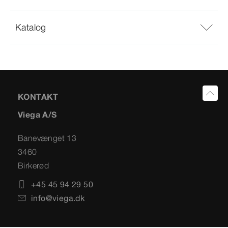
Katalog
KONTAKT
Viega A/S
Banevænget 13
3460
Birkerød
+45 45 94 29 50
info@viega.dk