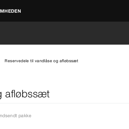
OMHEDEN
Reservedele til vandlåse og afløbssæt
g afløbssæt
Indsendt pakke