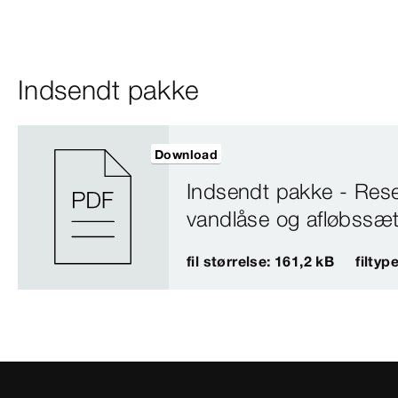
Indsendt pakke
Download
Indsendt pakke - Reser
vandlåse og afløbssæ
fil størrelse: 161,2 kB
filtyp