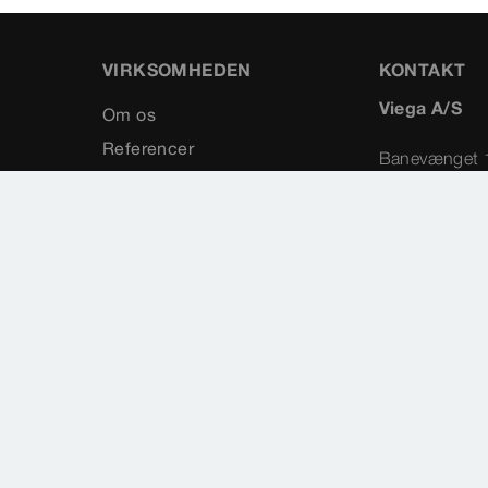
VIRKSOMHEDEN
KONTAKT
Viega A/S
Om os
Referencer
Banevænget 
Karriere
3460
Presse
Birkerød
Messer
+45 45 94
Kontakt
info@vieg
Sitemap
Vælg land
Cookie settings