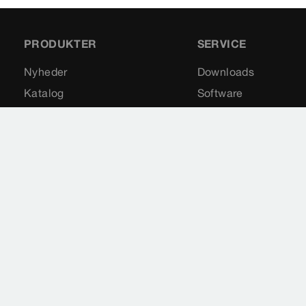
PRODUKTER
SERVICE
Nyheder
Downloads
Katalog
Software
Reservedele
Nyhedsmail
Impressum
Juridiske vilkår
Databeskyttelse