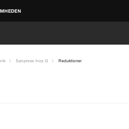
OMHEDEN
nik
Sanpress Inox G
Reduktioner