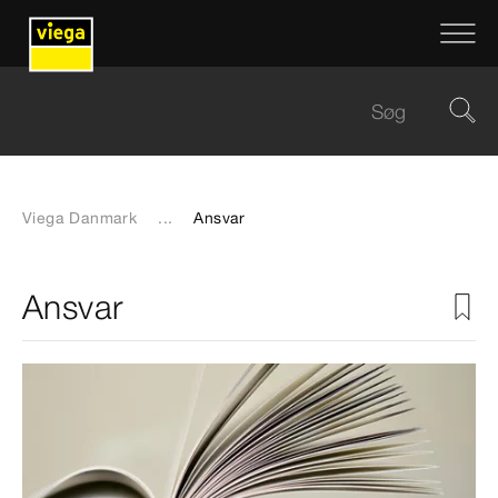
Viega Danmark
...
Ansvar
Ansvar