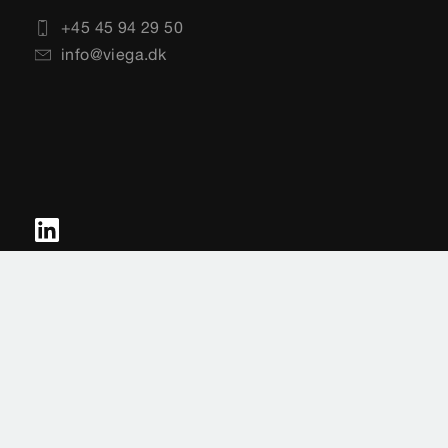
+45 45 94 29 50
info@viega.dk
Impressum
Juridiske vilkår
Databeskyttelse
Sitemap
Vælg land