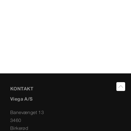
KONTAKT
Viega A/S
Banevænget 13
3460
Birkerød