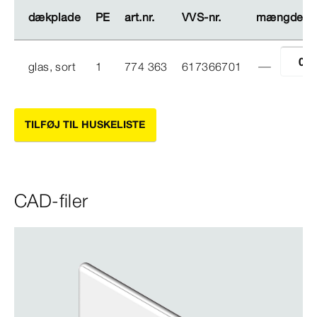
dækplade
dækplade
PE
PE
art.nr.
art.nr.
VVS-​nr.
VVS-​nr.
mængde
mængde
glas, sort
1
774 363
617366701
TILFØJ TIL HUSKELISTE
CAD-filer