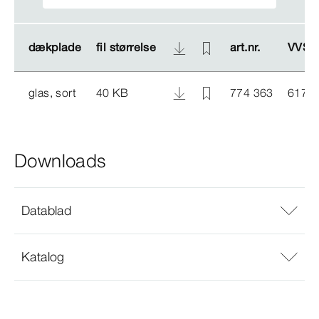
dækplade
dækplade
fil størrelse
fil størrelse
art.nr.
art.nr.
VVS-​n
VVS-​n
glas, sort
40 KB
774 363
6173
Downloads
Datablad
Katalog