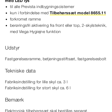
med LED lys
til alle
Prevista
indbygnings­
cisterne
r
kun i forbindelse med
Tilbehørssæt model 8655.11
forkromet ramme
berøringsfri aktivering fra front eller top, 2-skylsteknik,
med Viega Hygiejne funktion
Udstyr
Fastgørelsesramme, betjeningsstiftsæt, fastgørelsesbolt
Tekniske data
Fabriksindstilling for lille skyl ca. 3 l
Fabriksindstilling for stort skyl ca. 6 l
Bemærk
Elektronisk tilbehørssæt skal bestilles separat.