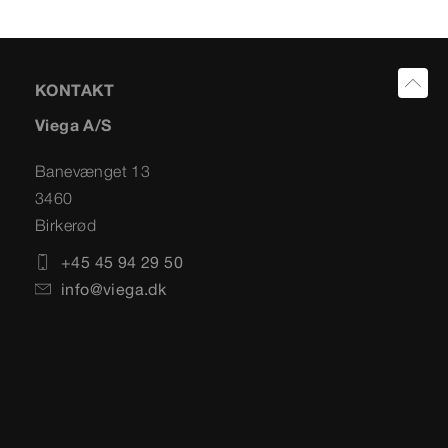
KONTAKT
Viega A/S
Banevænget 13
3460
Birkerød
+45 45 94 29 50
info@viega.dk