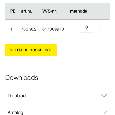
PE
PE
art.nr.
art.nr.
VVS-​nr.
VVS-​nr.
mængde
mængde
1
783 952
617369970
TILFØJ TIL HUSKELISTE
Downloads
Datablad
Katalog