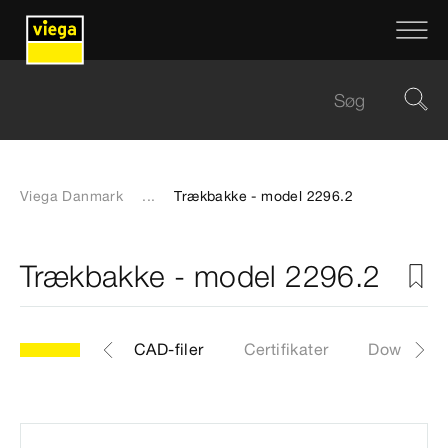
Viega Danmark
...
Trækbakke - model 2296.2
Trækbakke - model 2296.2
2
Artikler
CAD-filer
Certifikater
Download