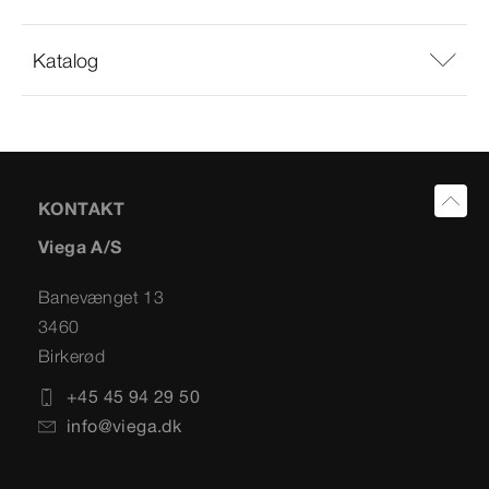
Katalog
KONTAKT
Viega A/S
Banevænget 13
3460
Birkerød
+45 45 94 29 50
info@viega.dk