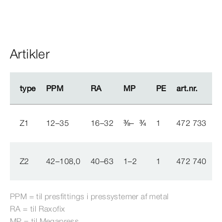
Artikler
type
type
PPM
PPM
RA
RA
MP
MP
PE
PE
art.nr.
art.nr.
Z1
12–35
16–32
⅜
–
¾
1
472 733
Z2
42–108,0
40–63
1–2
1
472 740
PPM = til presfittings i pres­
systemer
af metal
RA = til Raxofix
MP = til
Megapress