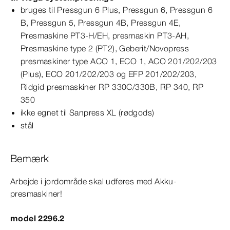
bruges til Pressgun 6 Plus, Pressgun 6, Pressgun 6
B,
Pressgun
5,
Pressgun
4B
,
Pressgun
4E
,
Presmaskine PT3-H/EH, presmaskin PT3-AH,
Presmaskine type 2 (PT2), Geberit/Novopress
presmaskiner type
ACO
1,
ECO
1,
ACO
201
/202/203
(Plus),
ECO
201
/202/203 og
EFP
201
/202/203,
Ridgid presmaskiner
RP
330
C/330B, RP 340, RP
350
ikke egnet til
Sanpress
XL
(rødgods)
stål
Bemærk
Arbejde i jordområde skal udføres med Akku-​
presmaskiner!
model 2296.2