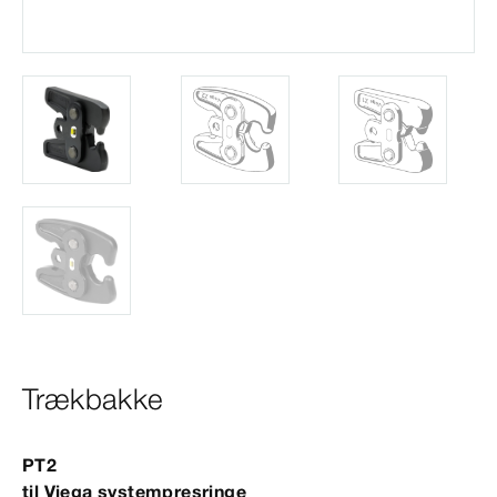
Trækbakke
PT2
til Viega systempresringe